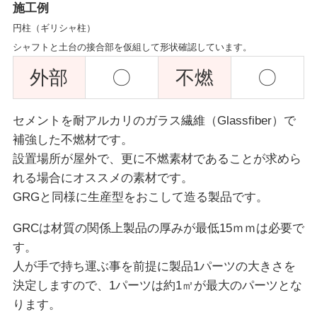
施工例
円柱（ギリシャ柱）
シャフトと土台の接合部を仮組して形状確認しています。
外部
〇
不燃
〇
セメントを耐アルカリのガラス繊維（Glassfiber）で
補強した不燃材です。
設置場所が屋外で、更に不燃素材であることが求めら
れる場合にオススメの素材です。
GRGと同様に生産型をおこして造る製品です。
GRCは材質の関係上製品の厚みが最低15ｍｍは必要で
す。
人が手で持ち運ぶ事を前提に製品1パーツの大きさを
決定しますので、1パーツは約1㎡が最大のパーツとな
ります。