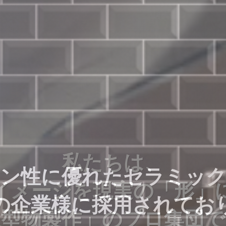
私たちは、
ン性に優れたセラミッ
ン性に優れたセラミッ
イメージを現実の「形」
の企業様に採用されてお
の企業様に採用されてお
造型物製作」のプロ集団で