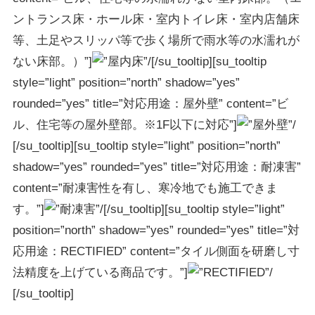
ントランス床・ホール床・室内トイレ床・室内店舗床
等、土足やスリッパ等で歩く場所で雨水等の水濡れが
ない床部。）”]
[/su_tooltip][su_tooltip
style=”light” position=”north” shadow=”yes”
rounded=”yes” title=”対応用途：屋外壁” content=”ビ
ル、住宅等の屋外壁部。※1F以下に対応”]
[/su_tooltip][su_tooltip style=”light” position=”north”
shadow=”yes” rounded=”yes” title=”対応用途：耐凍害”
content=”耐凍害性を有し、寒冷地でも施工できま
す。”]
[/su_tooltip][su_tooltip style=”light”
position=”north” shadow=”yes” rounded=”yes” title=”対
応用途：RECTIFIED” content=”タイル側面を研磨し寸
法精度を上げている商品です。”]
[/su_tooltip]